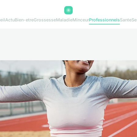
eil
Actu
Bien-etre
Grossesse
Maladie
Minceur
Professionnels
Sante
Se