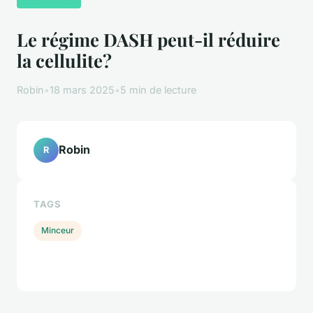
Le régime DASH peut-il réduire
la cellulite?
Robin
•
18 mars 2025
•
5 min de lecture
Robin
R
TAGS
Minceur