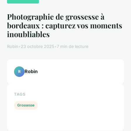
Photographie de grossesse à
bordeaux : capturez vos moments
inoubliables
Robin
•
23 octobre 2025
•
7 min de lecture
Robin
R
TAGS
Grossesse